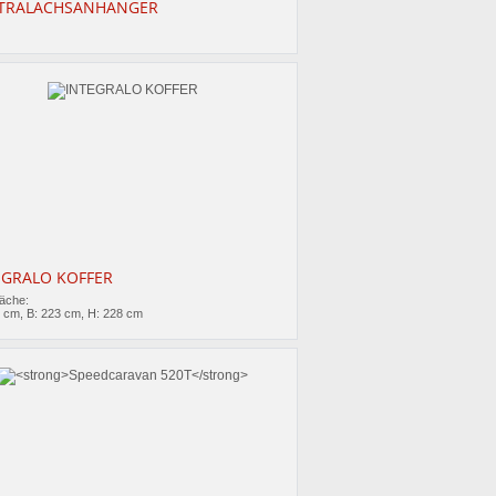
TRALACHSANHÄNGER
EGRALO KOFFER
läche:
0 cm, B: 223 cm, H: 228 cm