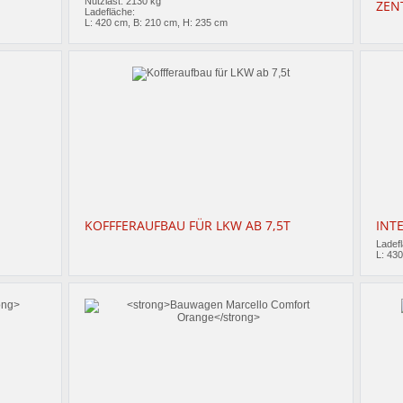
Nutzlast: 2130 kg
ZEN
Ladefläche:
L: 420 cm, B: 210 cm, H: 235 cm
KOFFFERAUFBAU FÜR LKW AB 7,5T
INT
Ladef
L: 43