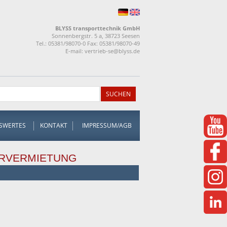
BLYSS transporttechnik GmbH
Sonnenbergstr. 5 a, 38723 Seesen
Tel.: 05381/98070-0 Fax: 05381/98070-49
E-mail:
vertrieb-se@blyss.de
SWERTES
KONTAKT
IMPRESSUM/AGB
RVERMIETUNG