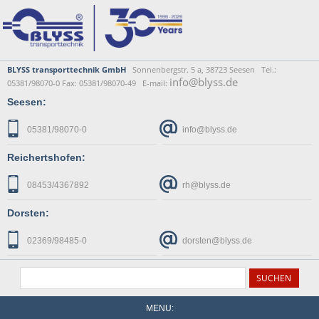
BLYSS transporttechnik GmbH
Sonnenbergstr. 5 a, 38723 Seesen Tel.:
info@blyss.de
05381/98070-0 Fax: 05381/98070-49 E-mail:
Seesen:
05381/98070-0
info@blyss.de
Reichertshofen:
08453/4367892
rh@blyss.de
Dorsten:
02369/98485-0
dorsten@blyss.de
MENU: