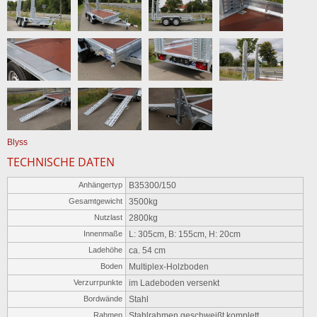
Blyss
TECHNISCHE DATEN
Anhängertyp
B35300/150
Gesamtgewicht
3500kg
Nutzlast
2800kg
Innenmaße
L: 305cm, B: 155cm, H: 20cm
Ladehöhe
ca. 54 cm
Boden
Multiplex-Holzboden
Verzurrpunkte
im Ladeboden versenkt
Bordwände
Stahl
Rahmen
Stahlrahmen geschweißt komplett