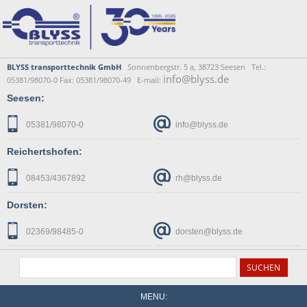
BLYSS transporttechnik GmbH
Sonnenbergstr. 5 a, 38723 Seesen Tel.:
info@blyss.de
05381/98070-0 Fax: 05381/98070-49 E-mail:
Seesen:
05381/98070-0
info@blyss.de
Reichertshofen:
08453/4367892
rh@blyss.de
Dorsten:
02369/98485-0
dorsten@blyss.de
MENU: