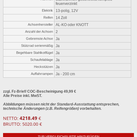
feuerverzinkt
Elektrik
13-polig, 12V
Reifen
14 Zoll
Achsenhersteller
AL-KO oder KNOTT
Anzahl der Achsen
2
Gebremste Achse
Ja
Stützrad serienmäßig
Ja
Begehbare Stahlkotflügel
Ja
Schaufelablage
Ja
Heckstützen
Ja
Auffahrrampen
Ja - 200 cm
zzgl. Fz-Brief/ COC-Bescheinigung 49,99 €
Alle Preise inkl. MwST.
Abbildungen müssen nicht der Standard-Ausstattung entsprechen,
technische Änderungen (z.B. Reifengrößen) vorbehalten.
4218.49
NETTO:
€
BRUTTO: 5020.00 €
ZUR VERGLEICHSLISTE HINZUFÜGEN