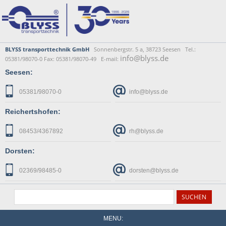
BLYSS transporttechnik GmbH
Sonnenbergstr. 5 a, 38723 Seesen Tel.:
info@blyss.de
05381/98070-0 Fax: 05381/98070-49 E-mail:
Seesen:
05381/98070-0
info@blyss.de
Reichertshofen:
08453/4367892
rh@blyss.de
Dorsten:
02369/98485-0
dorsten@blyss.de
MENU: