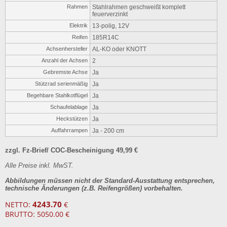
Rahmen
Stahlrahmen geschweißt komplett
feuerverzinkt
Elektrik
13-polig, 12V
Reifen
185R14C
Achsenhersteller
AL-KO oder KNOTT
Anzahl der Achsen
2
Gebremste Achse
Ja
Stützrad serienmäßig
Ja
Begehbare Stahlkotflügel
Ja
Schaufelablage
Ja
Heckstützen
Ja
Auffahrrampen
Ja - 200 cm
zzgl. Fz-Brief/ COC-Bescheinigung 49,99 €
Alle Preise inkl. MwST.
Abbildungen müssen nicht der Standard-Ausstattung entsprechen,
technische Änderungen (z.B. Reifengrößen) vorbehalten.
4243.70
NETTO:
€
BRUTTO: 5050.00 €