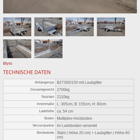
Blyss
TECHNISCHE DATEN
Anhängertyp
B27300/150 mit Laubgitter
Gesamtgewicht
2700kg
Nutzlast
2110kg
Innenmaße
L: 305cm, B: 155cm, H: 80cm
Ladehöhe
ca. 54 cm
Boden
Multiplex-Holzboden
Verzurrpunkte
im Ladeboden versenkt
Bordwände
Stahl ( Höhe 20 cm) + Laubgitter ( Höhe 60
cm)