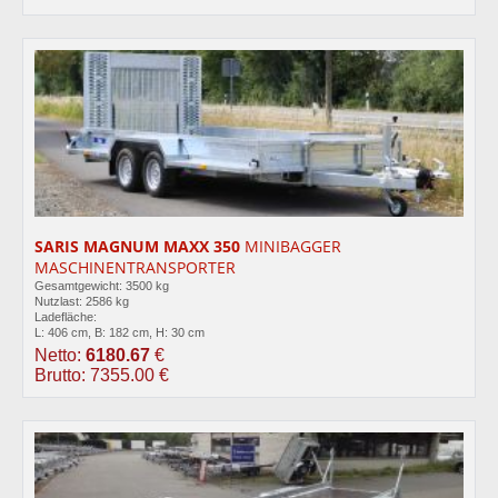
SARIS MAGNUM MAXX 350
MINIBAGGER
MASCHINENTRANSPORTER
Gesamtgewicht: 3500 kg
Nutzlast: 2586 kg
Ladefläche:
L: 406 cm, B: 182 cm, H: 30 cm
Netto:
6180.67
€
Brutto: 7355.00 €