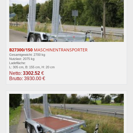
B27300/150
MASCHINENTRANSPORTER
Gesamtgewicht: 2700 kg
Nutzlast: 2075 kg
Ladefläche:
L: 305 cm, B: 155 cm, H: 20 cm
Netto:
3302.52
€
Brutto: 3930.00 €