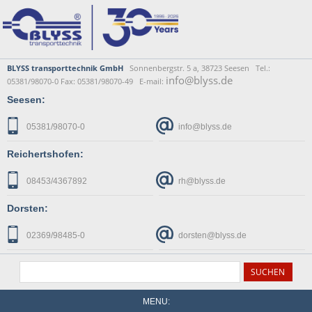
BLYSS transporttechnik GmbH
Sonnenbergstr. 5 a, 38723 Seesen Tel.:
info@blyss.de
05381/98070-0 Fax: 05381/98070-49 E-mail:
Seesen:
05381/98070-0
info@blyss.de
Reichertshofen:
08453/4367892
rh@blyss.de
Dorsten:
02369/98485-0
dorsten@blyss.de
MENU: