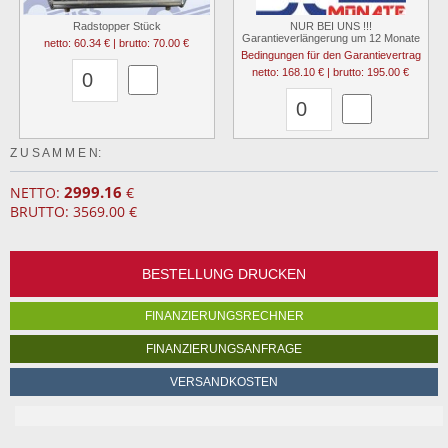
Radstopper Stück
NUR BEI UNS !!!
Garantieverlängerung um 12 Monate
netto: 60.34 € | brutto: 70.00 €
Bedingungen für den Garantievertrag
netto: 168.10 € | brutto: 195.00 €
Z U S A M M E N:
2999.16
NETTO:
€
BRUTTO: 3569.00 €
BESTELLUNG DRUCKEN
FINANZIERUNGSRECHNER
FINANZIERUNGSANFRAGE
VERSANDKOSTEN