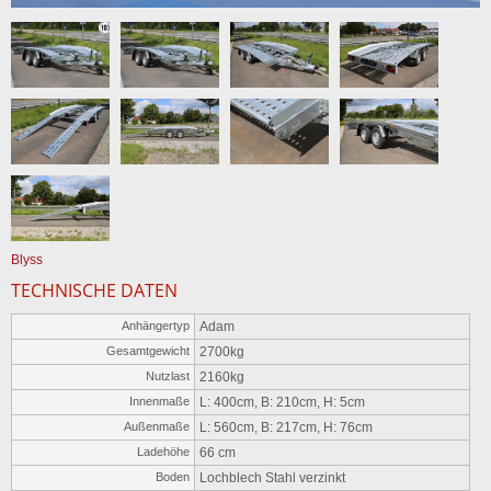
Blyss
TECHNISCHE DATEN
Anhängertyp
Adam
Gesamtgewicht
2700kg
Nutzlast
2160kg
Innenmaße
L: 400cm, B: 210cm, H: 5cm
Außenmaße
L: 560cm, B: 217cm, H: 76cm
Ladehöhe
66 cm
Boden
Lochblech Stahl verzinkt