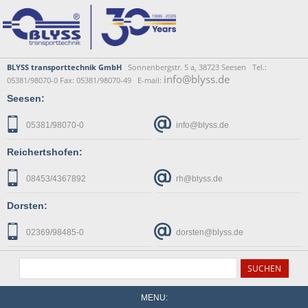
BLYSS transporttechnik GmbH
Sonnenbergstr. 5 a, 38723 Seesen Tel.:
info@blyss.de
05381/98070-0 Fax: 05381/98070-49 E-mail:
Seesen:
05381/98070-0
info@blyss.de
Reichertshofen:
08453/4367892
rh@blyss.de
Dorsten:
02369/98485-0
dorsten@blyss.de
MENU: