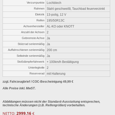
Verzurrpunkte
Lochblech
Rahmen
Stahl geschweißt, Tauchbad feuerverzinkt
Elektrik
13-polig, 12 V
Reifen
195/50R13C
Achsenhersteller
AL-KO oder KNOTT
Anzahl der Achsen
2
Gebremste Achse
Ja
Stützrad serienmäßig
Ja
Auffahrschienen serienmäßig
200 cm
Seilwinde serienmäßig
Ja
Stoßdämpferfahrwerk
+ 100km/h Bestätigung
Unterlegkeile
2
Reserverad
mit Halterung
zzgl. Fahrzeugbrief / COC-Bescheinigung 49,99 €
Alle Preise inkl. MwST
.
Abbildungen müssen nicht der Standard-Ausstattung entsprechen,
technische Änderungen (z.B. Reifengrößen) vorbehalten.
2999.16
NETTO:
€