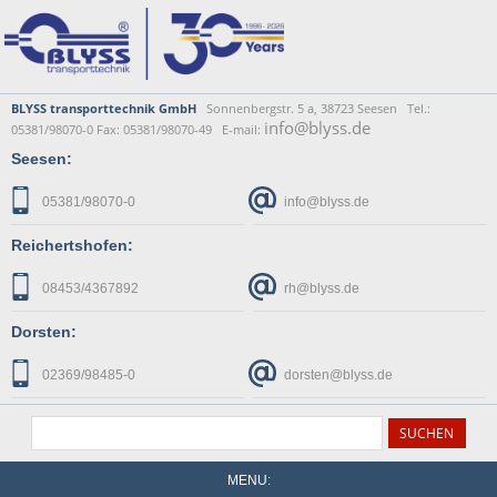
BLYSS transporttechnik GmbH
Sonnenbergstr. 5 a, 38723 Seesen Tel.:
info@blyss.de
05381/98070-0 Fax: 05381/98070-49 E-mail:
Seesen:
05381/98070-0
info@blyss.de
Reichertshofen:
08453/4367892
rh@blyss.de
Dorsten:
02369/98485-0
dorsten@blyss.de
MENU: