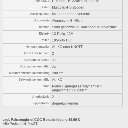
Innenmaße
L: 600cm, B: 220cm, H: 200cm
Boden
Multiplex-Holzboden
Verzurrpunkte
im Ladenboden versenkt
Bordwände
Aluminium H=40cm
Rahmen
Stahl geschweißt, Tauchbad feuerverzinkt
Elektrik
13-Polig, 12V
Reifen
195/50R13C
Achsenhersteller
AL-KO oder KNOTT
Anzahl der Achsen
2
Gebremste Achse
Ja
Stützrad serienmäßig
Ja
Auffahrschienen serienmäßig
200 cm
Seilwinde serienmäßig
AL-KO
Plane
Plane / Spriegel aerodynamisch
abgeschrägt H=200cm
Unterlegkeile
2
Kippzylinder
doppelwirkender
zzgl. Fahrzeugbrief/COC-Bescheinigung 49,99 €
Alle Preise inkl. MwST.