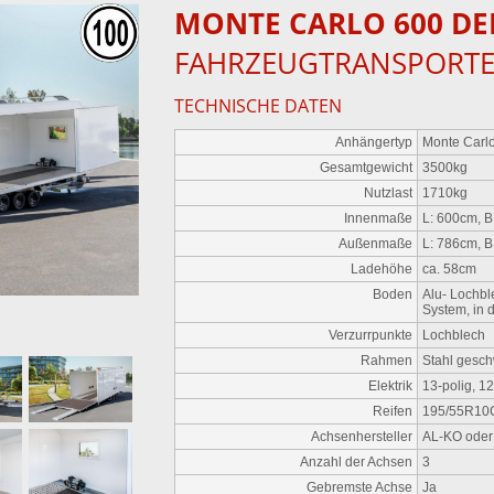
MONTE
CARLO 600 DE
FAHRZEUGTRANSPORT
TECHNISCHE DATEN
Anhängertyp
Monte Carl
Gesamtgewicht
3500kg
Nutzlast
1710kg
Innenmaße
L: 600cm, B
Außenmaße
L: 786cm, B
Ladehöhe
ca. 58cm
Boden
Alu- Lochbl
System, in 
Verzurrpunkte
Lochblech
Rahmen
Stahl gesch
Elektrik
13-polig, 1
Reifen
195/55R10C
Achsenhersteller
AL-KO ode
Anzahl der Achsen
3
Gebremste Achse
Ja