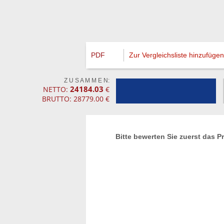
PDF
Zur Vergleichsliste hinzufügen
Z U S A M M E N:
24184.03
NETTO:
€
BRUTTO: 28779.00 €
Bitte bewerten Sie zuerst das P