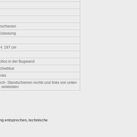
hrschienen
Zulassung
 H: 197 cm
ollos in der Bugwand
schiebbar
inks
ech- Standschienen rechts und links von unten
h verkleiden
ng entsprechen, technische