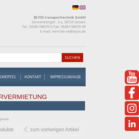
BLYSS transporttechnik GmbH
Sonnenbergstr. 5 a, 38723 Seesen
Tel.: 05381/98070-0 Fax: 05381/98070-49
E-mail:
vertrieb-se@blyss.de
SWERTES
KONTAKT
IMPRESSUM/AGB
RVERMIETUNG
porter
rodukte
zum vorherigen Artikel