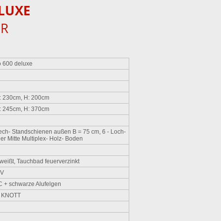
LUXE
ER
o 600 deluxe
: 230cm, H: 200cm
: 245cm, H: 370cm
ech- Standschienen außen B = 75 cm, 6 - Loch-
der Mitte Multiplex- Holz- Boden
weißt, Tauchbad feuerverzinkt
2V
 + schwarze Alufelgen
r KNOTT