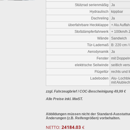
Stützrad serienmäßig
Ja
Hydraulisch
kippbar
Dachreling
Ja
überfahrbare Heckklappe
+ Alu Auffa
Stoßdämpferfahrwerk
+ 100km/h 
Wände
Sandwich
Tür-Lademaß
B: 220 cm /
Aerodynamik
Ja
Fenster
mit Doppelr
elektrische Seilwinde
seitlich ver
Flügeltür
rechts und l
Ladeboden
Alu- Lochbl
mit Alublec
zzgl. Fahrzeugbrief / COC-Bescheinigung 49,99 €
Alle Preise inkl. MwST.
Abbildungen müssen nicht der Standard-Ausstattu
Änderungen (z.B. Reifengrößen) vorbehalten.
24184.03
NETTO:
€