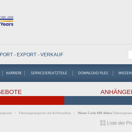
PORT - EXPORT - VERKAUF
KARRIERE
SERVICE/ERSATZTEILE
DOWNLOAD FILES
WISSEN
GEBOTE
ANHÄNGE
ansporter
Fahrzeugtransporter mit Kofferaufbau
Monte Carlo 600 deluxe
Fahrzeugtrans
Liste der P