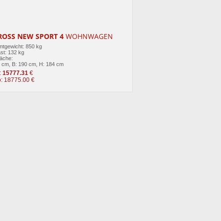
ROSS NEW SPORT 4
WOHNWAGEN
tgewicht: 850 kg
st: 132 kg
läche:
3 cm, B: 190 cm, H: 184 cm
:
15777.31
€
o: 18775.00 €