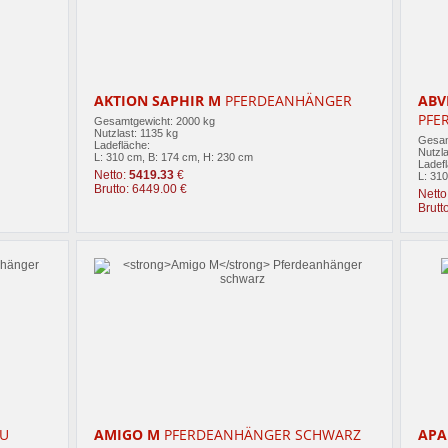
AKTION SAPHIR M
PFERDEANHÄNGER
ABV
PFE
Gesamtgewicht: 2000 kg
Nutzlast: 1135 kg
Gesam
Ladefläche:
Nutzla
L: 310 cm, B: 174 cm, H: 230 cm
Ladef
Netto:
5419.33
€
L: 31
Brutto: 6449.00 €
Netto
Brutt
AU
AMIGO M
PFERDEANHÄNGER SCHWARZ
APA