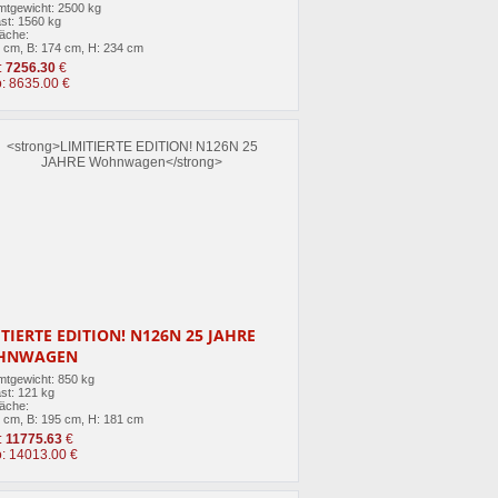
tgewicht: 2500 kg
st: 1560 kg
läche:
0 cm, B: 174 cm, H: 234 cm
:
7256.30
€
o: 8635.00 €
ITIERTE EDITION! N126N 25 JAHRE
HNWAGEN
tgewicht: 850 kg
st: 121 kg
läche:
5 cm, B: 195 cm, H: 181 cm
:
11775.63
€
o: 14013.00 €