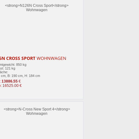
6N CROSS SPORT
WOHNWAGEN
tgewicht: 850 kg
st: 121 kg
läche:
3 cm, B: 190 cm, H: 184 cm
:
13886.55
€
o: 16525.00 €