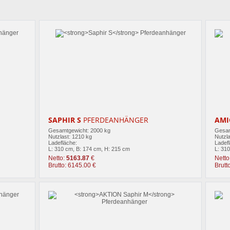
SAPHIR S
PFERDEANHÄNGER
AMI
Gesamtgewicht: 2000 kg
Gesam
Nutzlast: 1210 kg
Nutzla
Ladefläche:
Ladef
L: 310 cm, B: 174 cm, H: 215 cm
L: 31
Netto:
5163.87
€
Netto
Brutto: 6145.00 €
Brutt