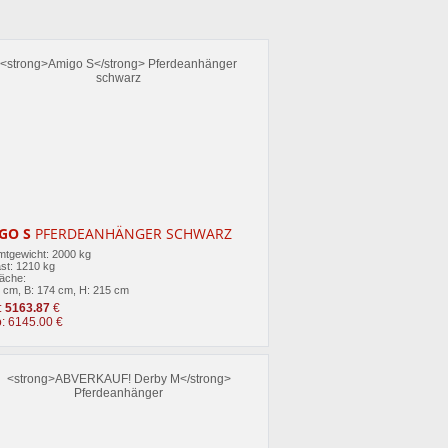
GO S
PFERDEANHÄNGER SCHWARZ
tgewicht: 2000 kg
st: 1210 kg
läche:
0 cm, B: 174 cm, H: 215 cm
:
5163.87
€
o: 6145.00 €