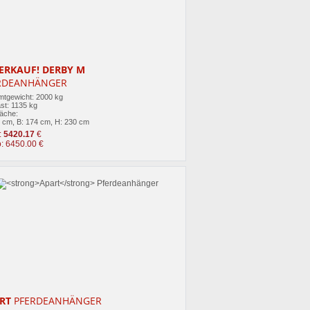
ERKAUF! DERBY M
RDEANHÄNGER
tgewicht: 2000 kg
st: 1135 kg
läche:
0 cm, B: 174 cm, H: 230 cm
:
5420.17
€
o: 6450.00 €
RT
PFERDEANHÄNGER