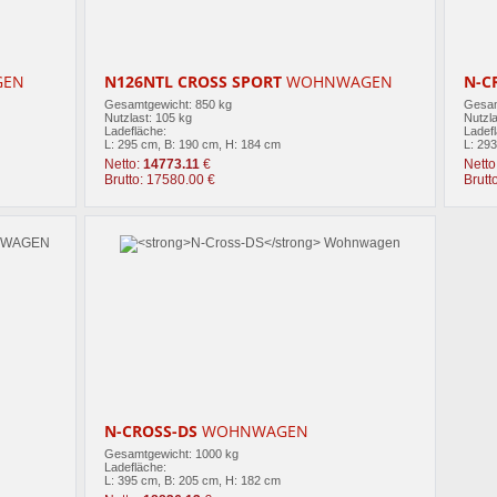
EN
N126NTL CROSS SPORT
WOHNWAGEN
N-C
Gesamtgewicht: 850 kg
Gesam
Nutzlast: 105 kg
Nutzla
Ladefläche:
Ladef
L: 295 cm, B: 190 cm, H: 184 cm
L: 29
Netto:
14773.11
€
Netto
Brutto: 17580.00 €
Brutt
N-CROSS-DS
WOHNWAGEN
Gesamtgewicht: 1000 kg
Ladefläche:
L: 395 cm, B: 205 cm, H: 182 cm