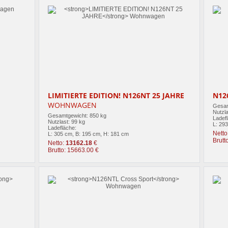
LIMITIERTE EDITION! N126NT 25 JAHRE
N12
WOHNWAGEN
Gesam
Nutzla
Gesamtgewicht: 850 kg
Ladef
Nutzlast: 99 kg
L: 29
Ladefläche:
Netto
L: 305 cm, B: 195 cm, H: 181 cm
Brutt
Netto:
13162.18
€
Brutto: 15663.00 €