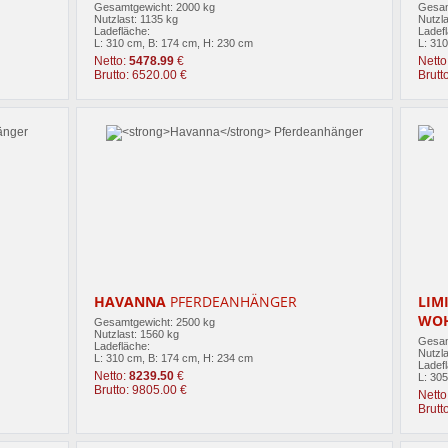
Gesamtgewicht: 2000 kg
Gesam
Nutzlast: 1135 kg
Nutzla
Ladefläche:
Ladef
L: 310 cm, B: 174 cm, H: 230 cm
L: 31
Netto:
5478.99
€
Netto
Brutto: 6520.00 €
Brutt
HAVANNA
PFERDEANHÄNGER
LIM
WO
Gesamtgewicht: 2500 kg
Nutzlast: 1560 kg
Gesam
Ladefläche:
Nutzla
L: 310 cm, B: 174 cm, H: 234 cm
Ladef
Netto:
8239.50
€
L: 30
Brutto: 9805.00 €
Netto
Brutt