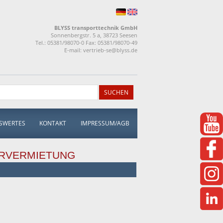
BLYSS transporttechnik GmbH
Sonnenbergstr. 5 a, 38723 Seesen
Tel.: 05381/98070-0 Fax: 05381/98070-49
E-mail:
vertrieb-se@blyss.de
SWERTES
KONTAKT
IMPRESSUM/AGB
RVERMIETUNG