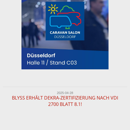
2025-04-28
BLYSS ERHÄLT DEKRA-ZERTIFIZIERUNG NACH VDI
2700 BLATT 8.1!