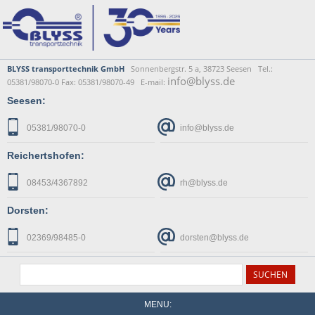
BLYSS transporttechnik GmbH
Sonnenbergstr. 5 a, 38723 Seesen Tel.:
info@blyss.de
05381/98070-0 Fax: 05381/98070-49 E-mail:
Seesen:
05381/98070-0
info@blyss.de
Reichertshofen:
08453/4367892
rh@blyss.de
Dorsten:
02369/98485-0
dorsten@blyss.de
MENU: